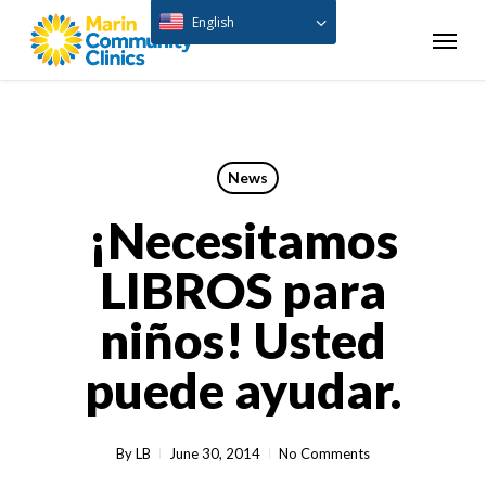
Skip
English
Menu
to
main
content
News
¡Necesitamos
LIBROS para
niños! Usted
puede ayudar.
By
LB
June 30, 2014
No Comments